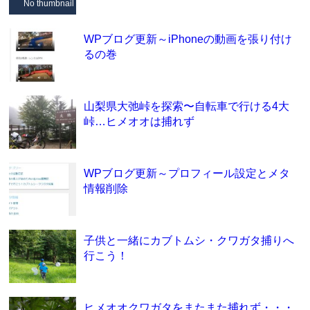
No thumbnail
WPブログ更新～iPhoneの動画を張り付け
るの巻
山梨県大弛峠を探索〜自転車で行ける4大
峠…ヒメオオは捕れず
WPブログ更新～プロフィール設定とメタ
情報削除
子供と一緒にカブトムシ・クワガタ捕りへ
行こう！
ヒメオオクワガタをまたまた捕れず・・・