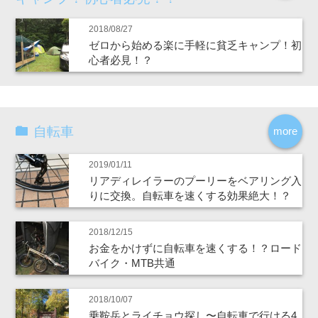
2018/08/27
ゼロから始める楽に手軽に貧乏キャンプ！初
心者必見！？
自転車
more
2019/01/11
リアディレイラーのプーリーをベアリング入
りに交換。自転車を速くする効果絶大！？
2018/12/15
お金をかけずに自転車を速くする！？ロード
バイク・MTB共通
2018/10/07
乗鞍岳とライチョウ探し〜自転車で行ける4