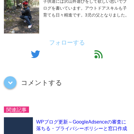
子供達には沢山外遊びをして欲しい思いでブ
ログを書いています。アウトドアスキルも子
育ても日々精進です。3児の父となりました。
フォローする
twitter
feed
コメントする
down
関連記事
WPブログ更新～GoogleAdsenceの審査に
落ちる・プライバシーポリシーと窓口作成