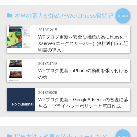
本当の素人が始めたWordPress奮闘記
more
2018/12/15
WPブログ更新～安全な接続の為にhttps化・
Xserver(エックスサーバー）無料独自SSL証
明書の導入
2018/11/09
WPブログ更新～iPhoneの動画を張り付ける
の巻
2018/08/29
WPブログ更新～GoogleAdsenceの審査に落
No thumbnail
ちる・プライバシーポリシーと窓口作成
採集方法・必要な装備・ルールなど
more