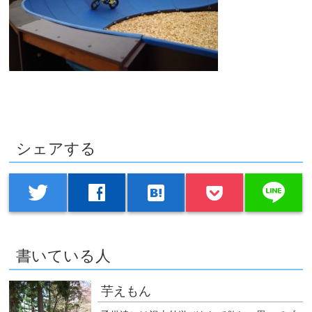
シェアする
line
twitter
facebook
hatenabookmark
書いている人
芋えもん