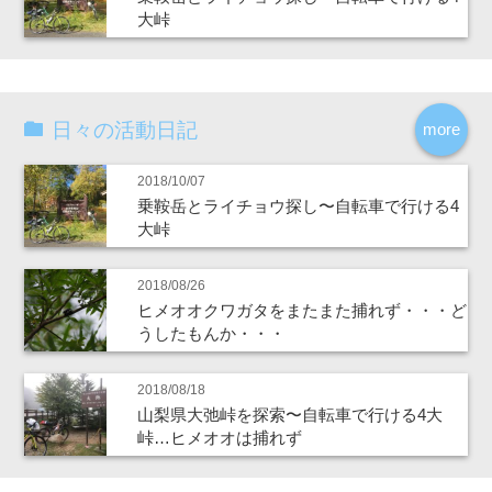
大峠
日々の活動日記
more
2018/10/07
乗鞍岳とライチョウ探し〜自転車で行ける4
大峠
2018/08/26
ヒメオオクワガタをまたまた捕れず・・・ど
うしたもんか・・・
2018/08/18
山梨県大弛峠を探索〜自転車で行ける4大
峠…ヒメオオは捕れず