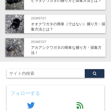
ヒラタクワガタの捕り方と採集方法とは？
2018/07/27
オオクワガタの簡単（ではない）捕り方・採
集方法とは？
2018/07/27
アカアシクワガタの簡単な捕り方・採集方
法！
フォローする
twitter
feed