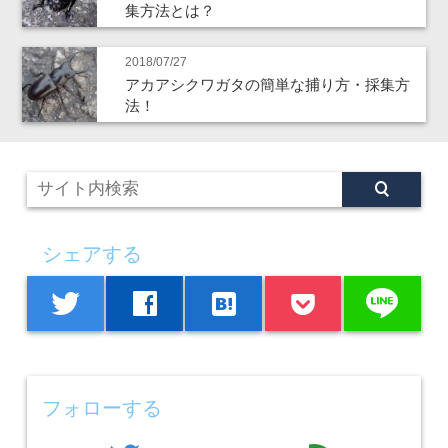
集方法とは？
2018/07/27
アカアシクワガタの簡単な捕り方・採集方
法！
シェアする
line
twitter
facebook
hatenabookmark
フォローする