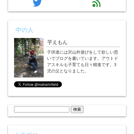
twitter
feed
中の人
芋えもん
子供達には沢山外遊びをして欲しい思
いでブログを書いています。アウトド
アスキルも子育ても日々精進です。3
児の父となりました。
検
索: