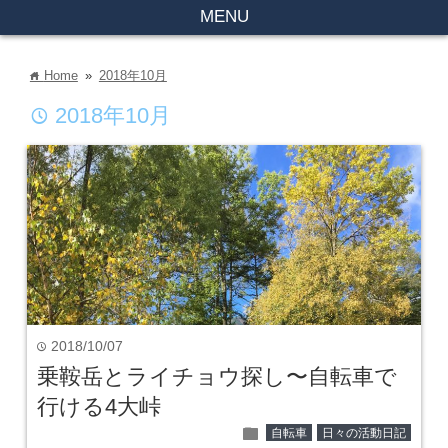
MENU
Home
»
2018年10月
home
2018年10月
time
2018/10/07
time
乗鞍岳とライチョウ探し〜自転車で
行ける4大峠
folder
自転車
日々の活動日記