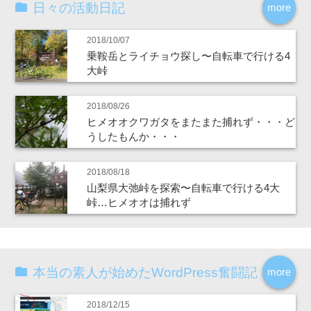
日々の活動日記
more
2018/10/07
乗鞍岳とライチョウ探し〜自転車で行ける4
大峠
2018/08/26
ヒメオオクワガタをまたまた捕れず・・・ど
うしたもんか・・・
2018/08/18
山梨県大弛峠を探索〜自転車で行ける4大
峠…ヒメオオは捕れず
本当の素人が始めたWordPress奮闘記
more
2018/12/15