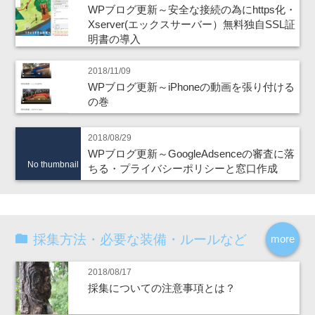
WPブログ更新～安全な接続の為にhttps化・
Xserver(エックスサーバー）無料独自SSL証
明書の導入
2018/11/09
WPブログ更新～iPhoneの動画を張り付ける
の巻
2018/08/29
WPブログ更新～GoogleAdsenceの審査に落
No thumbnail
ちる・プライバシーポリシーと窓口作成
採集方法・必要な装備・ルールなど
more
2018/08/17
採集についての注意事項とは？