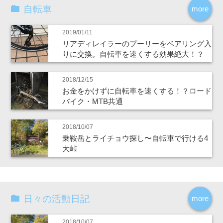
自転車
more
2019/01/11
リアディレイラーのプーリーをベアリング入
りに交換。自転車を速くする効果絶大！？
2018/12/15
お金をかけずに自転車を速くする！？ロード
バイク・MTB共通
2018/10/07
乗鞍岳とライチョウ探し〜自転車で行ける4
大峠
日々の活動日記
more
2018/10/07