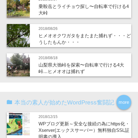
乗鞍岳とライチョウ探し〜自転車で行ける4
大峠
2018/08/26
ヒメオオクワガタをまたまた捕れず・・・ど
うしたもんか・・・
2018/08/18
山梨県大弛峠を探索〜自転車で行ける4大
峠…ヒメオオは捕れず
本当の素人が始めたWordPress奮闘記
more
2018/12/15
WPブログ更新～安全な接続の為にhttps化・
Xserver(エックスサーバー）無料独自SSL証
明書の導入