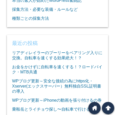
本当の素人が始めたWordPress奮闘記
採集方法・必要な装備・ルールなど
種類ごとの採集方法
最近の投稿
リアディレイラーのプーリーをベアリング入りに
交換。自転車を速くする効果絶大！？
お金をかけずに自転車を速くする！？ロードバイ
ク・MTB共通
WPブログ更新～安全な接続の為にhttps化・
Xserver(エックスサーバー）無料独自SSL証明書
の導入
WPブログ更新～iPhoneの動画を張り付けるの巻
home
arrowup
乗鞍岳とライチョウ探し〜自転車で行ける4大峠