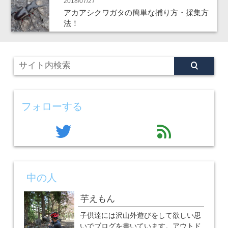
2018/07/27
アカアシクワガタの簡単な捕り方・採集方
法！
フォローする
twitter
feed
中の人
芋えもん
子供達には沢山外遊びをして欲しい思
いでブログを書いています。アウトド