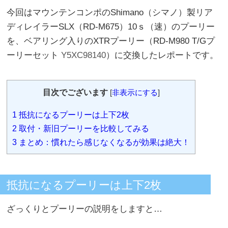
今回はマウンテンコンポのShimano（シマノ）製リア
ディレイラーSLX（RD-M675）10ｓ（速）のプーリー
を、ベアリング入りのXTRプーリー（RD-M980 T/Gプ
ーリーセット
Y5XC98140
）に交換したレポートです。
目次でございます
[
非表示にする
]
1
抵抗になるプーリーは上下2枚
2
取付・新旧プーリーを比較してみる
3
まとめ：慣れたら感じなくなるが効果は絶大！
抵抗になるプーリーは上下2枚
ざっくりとプーリーの説明をしますと…