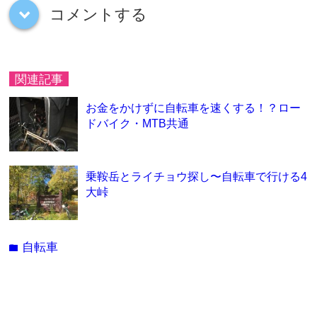
コメントする
down
関連記事
お金をかけずに自転車を速くする！？ロー
ドバイク・MTB共通
乗鞍岳とライチョウ探し〜自転車で行ける4
大峠
自転車
folder