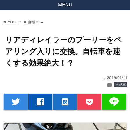
MENU
Home
»
自転車
»
home
folder
リアディレイラーのプーリーをベ
アリング入りに交換。自転車を速
くする効果絶大！？
2019/01/11
time
folder
自転車
line
twitter
facebook
hatenabookmark