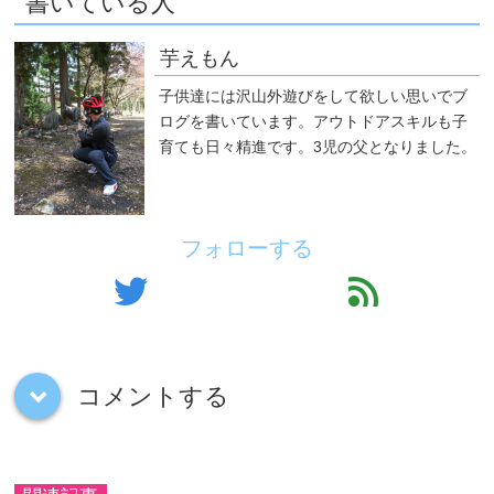
書いている人
芋えもん
子供達には沢山外遊びをして欲しい思いでブ
ログを書いています。アウトドアスキルも子
育ても日々精進です。3児の父となりました。
フォローする
twitter
feed
コメントする
down