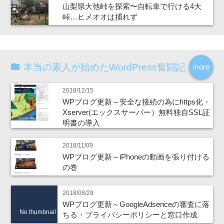
山梨県大弛峠を探索〜自転車で行ける4大
峠…ヒメオオは捕れず
本当の素人が始めたWordPress奮闘記
more
2018/12/15
WPブログ更新～安全な接続の為にhttps化・
Xserver(エックスサーバー）無料独自SSL証
明書の導入
2018/11/09
WPブログ更新～iPhoneの動画を張り付ける
の巻
2018/08/29
WPブログ更新～GoogleAdsenceの審査に落
No thumbnail
ちる・プライバシーポリシーと窓口作成