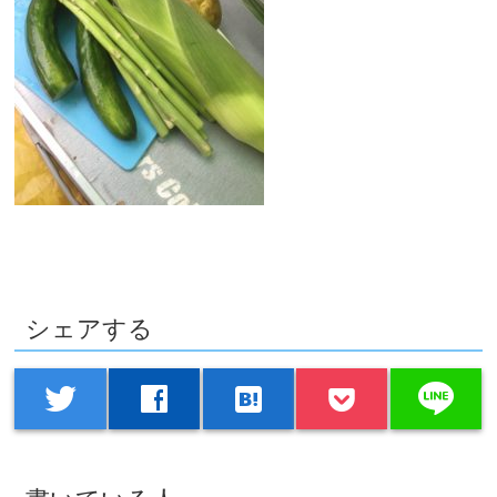
シェアする
line
twitter
facebook
hatenabookmark