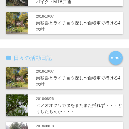
バイク・MTB共通
2018/10/07
乗鞍岳とライチョウ探し〜自転車で行ける4
大峠
日々の活動日記
more
2018/10/07
乗鞍岳とライチョウ探し〜自転車で行ける4
大峠
2018/08/26
ヒメオオクワガタをまたまた捕れず・・・ど
うしたもんか・・・
2018/08/18