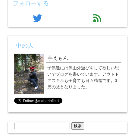
フォローする
twitter
feed
中の人
芋えもん
子供達には沢山外遊びをして欲しい思
いでブログを書いています。アウトド
アスキルも子育ても日々精進です。3
児の父となりました。
検
索: