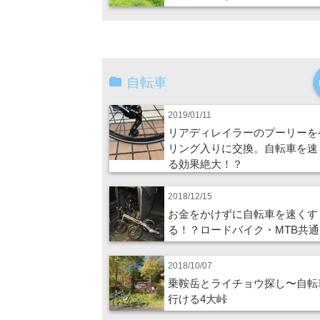
自転車
2019/01/11
リアディレイラーのプーリーを
リング入りに交換。自転車を速
る効果絶大！？
2018/12/15
お金をかけずに自転車を速くす
る！？ロードバイク・MTB共通
2018/10/07
乗鞍岳とライチョウ探し〜自転
行ける4大峠