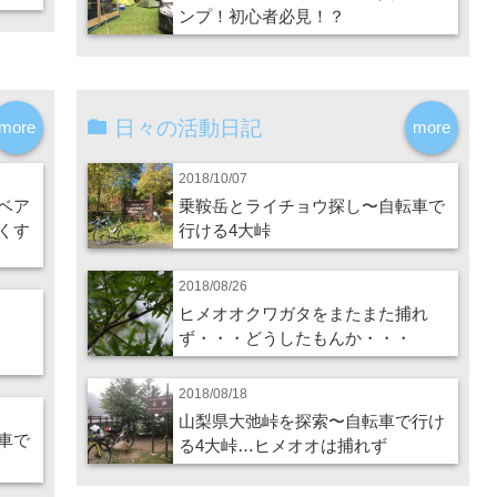
ンプ！初心者必見！？
日々の活動日記
more
more
2018/10/07
ベア
乗鞍岳とライチョウ探し〜自転車で
くす
行ける4大峠
2018/08/26
ヒメオオクワガタをまたまた捕れ
ず・・・どうしたもんか・・・
2018/08/18
山梨県大弛峠を探索〜自転車で行け
車で
る4大峠…ヒメオオは捕れず