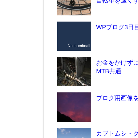
自転車を速く
WPブログ3日
No thumbnail
お金をかけず
MTB共通
ブログ用画像
カブトムシ・