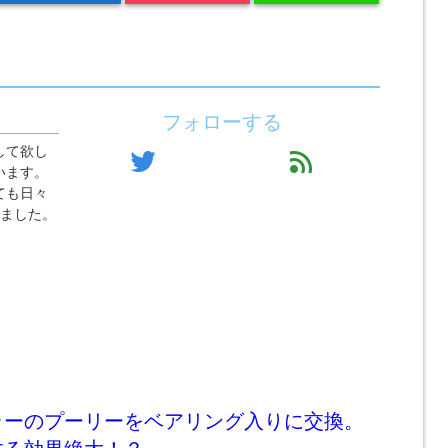
フォローする
して欲し
twitter
feed
います。
ても日々
りました。
ラーのプーリーをベアリング入りに交換。