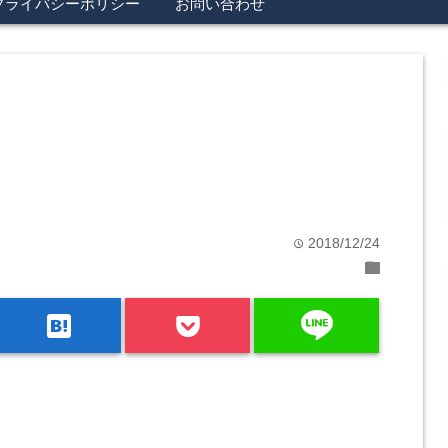
プライバシーポリシー
お問い合わせ
2018/12/24
time
folder
line
hatenabookmark