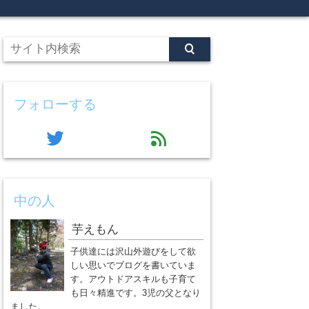
フォローする
twitter
feed
中の人
芋えもん
子供達には沢山外遊びをして欲
しい思いでブログを書いていま
す。アウトドアスキルも子育て
も日々精進です。3児の父となり
ました。