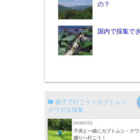
の？
国内で採集で
親子で行こう！カブトムシ・
クワガタ採集
2018/07/21
子供と一緒にカブトムシ・クワ
捕りへ行こう！