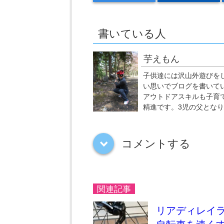
書いている人
芋えもん
子供達には沢山外遊びを
い思いでブログを書いて
アウトドアスキルも子育
精進です。3児の父とな
コメントする
down
関連記事
リアディレイ