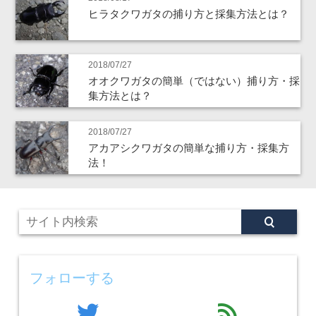
ヒラタクワガタの捕り方と採集方法とは？
2018/07/27
オオクワガタの簡単（ではない）捕り方・採
集方法とは？
2018/07/27
アカアシクワガタの簡単な捕り方・採集方
法！
フォローする
twitter
feed