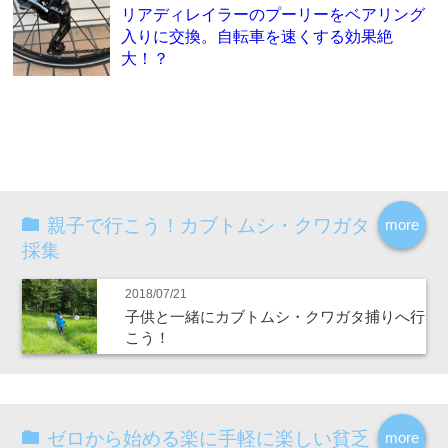
リアディレイラーのプーリーをベアリング
入りに交換。自転車を速くする効果絶
大！？
親子で行こう！カブトムシ・クワガタ
more
採集
2018/07/21
子供と一緒にカブトムシ・クワガタ捕りへ行
こう！
ゼロから始める楽に手軽に楽しい貧乏
more