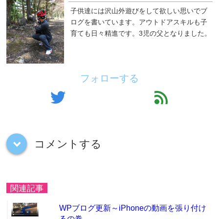
子供達には沢山外遊びをして欲しい思いでブ
ログを書いています。アウトドアスキルも子
育ても日々精進です。3児の父となりました。
フォローする
twitter
feed
コメントする
down
関連記事
WPブログ更新～iPhoneの動画を張り付け
るの巻