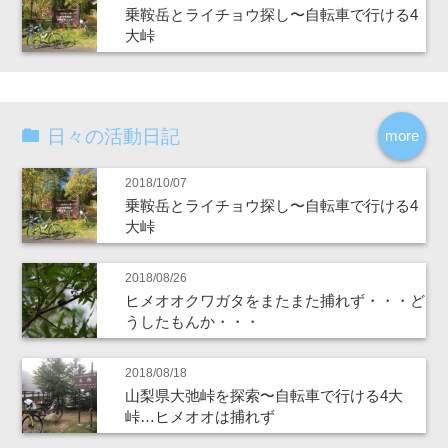
乗鞍岳とライチョウ探し〜自転車で行ける4
大峠
日々の活動日記
more
2018/10/07
乗鞍岳とライチョウ探し〜自転車で行ける4
大峠
2018/08/26
ヒメオオクワガタをまたまた捕れず・・・ど
うしたもんか・・・
2018/08/18
山梨県大弛峠を探索〜自転車で行ける4大
峠…ヒメオオは捕れず