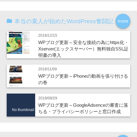
本当の素人が始めたWordPress奮闘記
more
2018/12/15
WPブログ更新～安全な接続の為にhttps化・
Xserver(エックスサーバー）無料独自SSL証
明書の導入
2018/11/09
WPブログ更新～iPhoneの動画を張り付ける
の巻
2018/08/29
WPブログ更新～GoogleAdsenceの審査に落
No thumbnail
ちる・プライバシーポリシーと窓口作成