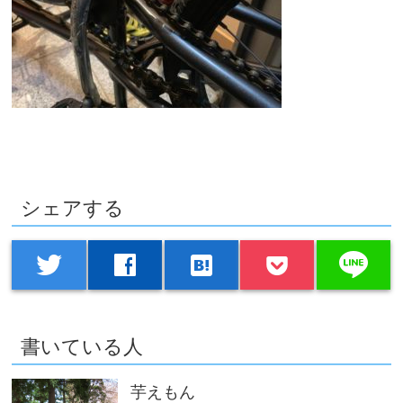
シェアする
line
twitter
facebook
hatenabookmark
書いている人
芋えもん