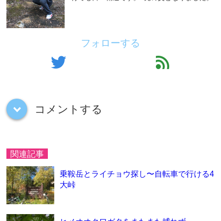
フォローする
twitter
feed
コメントする
down
関連記事
乗鞍岳とライチョウ探し〜自転車で行ける4
大峠