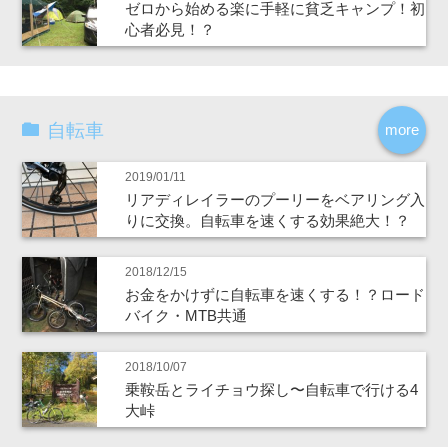
ゼロから始める楽に手軽に貧乏キャンプ！初
心者必見！？
自転車
more
2019/01/11
リアディレイラーのプーリーをベアリング入
りに交換。自転車を速くする効果絶大！？
2018/12/15
お金をかけずに自転車を速くする！？ロード
バイク・MTB共通
2018/10/07
乗鞍岳とライチョウ探し〜自転車で行ける4
大峠