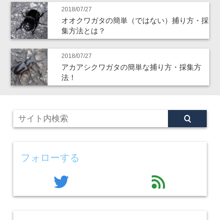
2018/07/27
オオクワガタの簡単（ではない）捕り方・採
集方法とは？
2018/07/27
アカアシクワガタの簡単な捕り方・採集方
法！
フォローする
twitter
feed