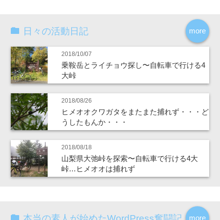
日々の活動日記
more
2018/10/07
乗鞍岳とライチョウ探し〜自転車で行ける4
大峠
2018/08/26
ヒメオオクワガタをまたまた捕れず・・・ど
うしたもんか・・・
2018/08/18
山梨県大弛峠を探索〜自転車で行ける4大
峠…ヒメオオは捕れず
本当の素人が始めたWordPress奮闘記
more