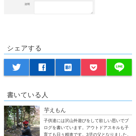
シェアする
line
twitter
facebook
hatenabookmark
書いている人
芋えもん
子供達には沢山外遊びをして欲しい思いでブ
ログを書いています。アウトドアスキルも子
育ても日々精進です。3児の父となりました。