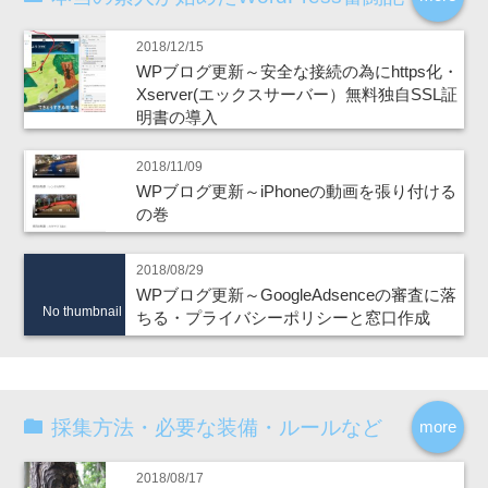
2018/12/15
WPブログ更新～安全な接続の為にhttps化・
Xserver(エックスサーバー）無料独自SSL証
明書の導入
2018/11/09
WPブログ更新～iPhoneの動画を張り付ける
の巻
2018/08/29
WPブログ更新～GoogleAdsenceの審査に落
No thumbnail
ちる・プライバシーポリシーと窓口作成
採集方法・必要な装備・ルールなど
more
2018/08/17