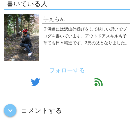
書いている人
芋えもん
子供達には沢山外遊びをして欲しい思いでブ
ログを書いています。アウトドアスキルも子
育ても日々精進です。3児の父となりました。
フォローする
twitter
feed
コメントする
down