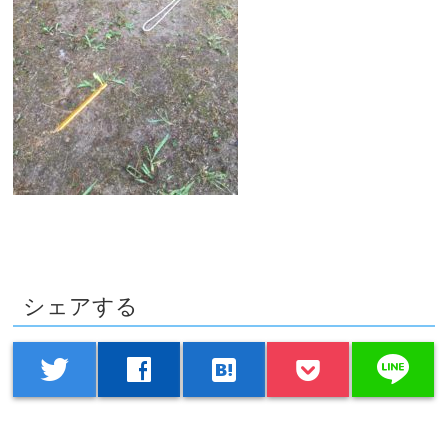
シェアする
line
twitter
facebook
hatenabookmark