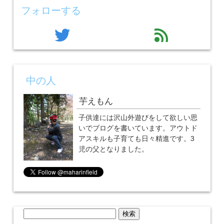
フォローする
twitter
feed
中の人
芋えもん
子供達には沢山外遊びをして欲しい思
いでブログを書いています。アウトド
アスキルも子育ても日々精進です。3
児の父となりました。
検