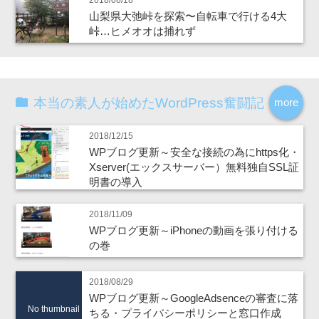
2018/08/18
山梨県大弛峠を探索〜自転車で行ける4大
峠…ヒメオオは捕れず
本当の素人が始めたWordPress奮闘記
more
2018/12/15
WPブログ更新～安全な接続の為にhttps化・
Xserver(エックスサーバー）無料独自SSL証
明書の導入
2018/11/09
WPブログ更新～iPhoneの動画を張り付ける
の巻
2018/08/29
WPブログ更新～GoogleAdsenceの審査に落
No thumbnail
ちる・プライバシーポリシーと窓口作成