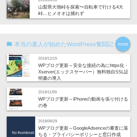
2018/08/18
山梨県大弛峠を探索〜自転車で行ける4大
峠…ヒメオオは捕れず
本当の素人が始めたWordPress奮闘記
more
2018/12/15
WPブログ更新～安全な接続の為にhttps化・
Xserver(エックスサーバー）無料独自SSL証
明書の導入
2018/11/09
WPブログ更新～iPhoneの動画を張り付ける
の巻
2018/08/29
WPブログ更新～GoogleAdsenceの審査に落
No thumbnail
ちる・プライバシーポリシーと窓口作成