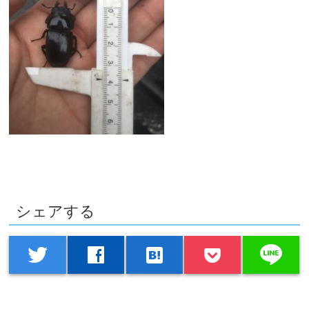
シェアする
line
twitter
facebook
hatenabookmark