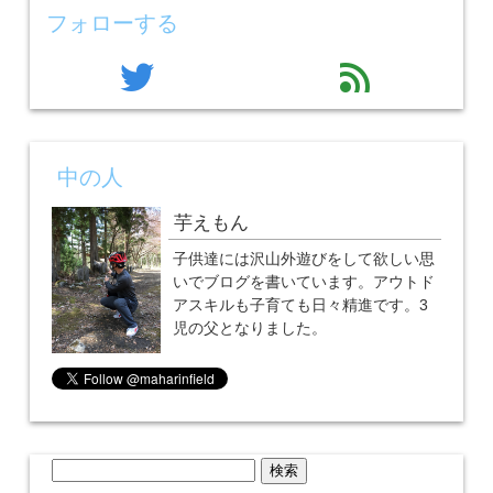
フォローする
twitter
feed
中の人
芋えもん
子供達には沢山外遊びをして欲しい思
いでブログを書いています。アウトド
アスキルも子育ても日々精進です。3
児の父となりました。
検