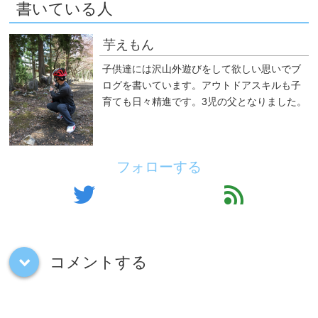
書いている人
芋えもん
子供達には沢山外遊びをして欲しい思いでブ
ログを書いています。アウトドアスキルも子
育ても日々精進です。3児の父となりました。
フォローする
twitter
feed
コメントする
down