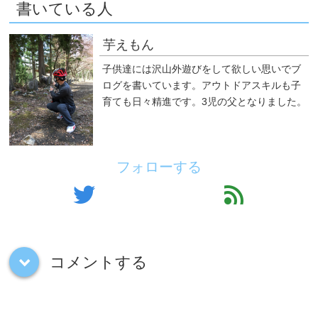
書いている人
芋えもん
子供達には沢山外遊びをして欲しい思いでブ
ログを書いています。アウトドアスキルも子
育ても日々精進です。3児の父となりました。
フォローする
twitter
feed
コメントする
down