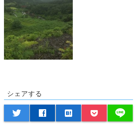
シェアする
line
twitter
facebook
hatenabookmark