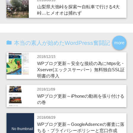
2018/08/18
山梨県大弛峠を探索〜自転車で行ける4大
峠…ヒメオオは捕れず
本当の素人が始めたWordPress奮闘記
more
2018/12/15
WPブログ更新～安全な接続の為にhttps化・
Xserver(エックスサーバー）無料独自SSL証
明書の導入
2018/11/09
WPブログ更新～iPhoneの動画を張り付ける
の巻
2018/08/29
WPブログ更新～GoogleAdsenceの審査に落
No thumbnail
ちる・プライバシーポリシーと窓口作成