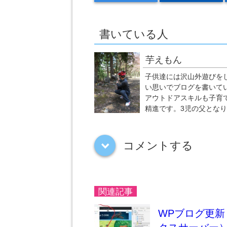
書いている人
芋えもん
子供達には沢山外遊びを
い思いでブログを書いて
アウトドアスキルも子育
精進です。3児の父とな
コメントする
down
関連記事
WPブログ更新～