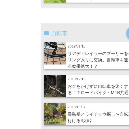
自転車
2019/01/11
リアディレイラーのプーリーを
リング入りに交換。自転車を速
る効果絶大！？
2018/12/15
お金をかけずに自転車を速くす
る！？ロードバイク・MTB共通
2018/10/07
乗鞍岳とライチョウ探し〜自転
行ける4大峠