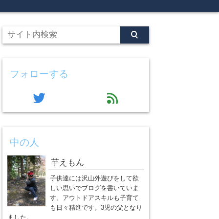
フォローする
twitter
feed
中の人
芋えもん
子供達には沢山外遊びをして欲
しい思いでブログを書いていま
す。アウトドアスキルも子育て
も日々精進です。3児の父となり
ました。