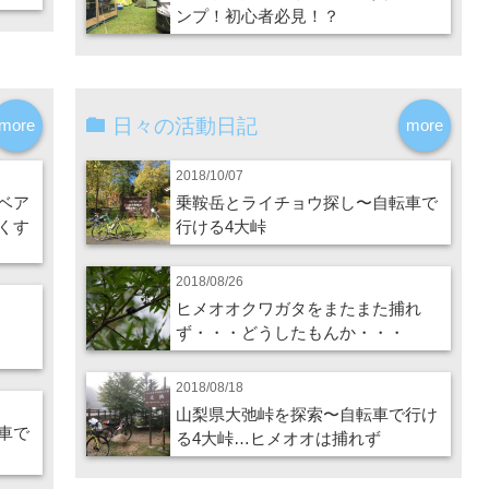
ンプ！初心者必見！？
日々の活動日記
more
more
2018/10/07
ベア
乗鞍岳とライチョウ探し〜自転車で
くす
行ける4大峠
2018/08/26
ヒメオオクワガタをまたまた捕れ
ず・・・どうしたもんか・・・
2018/08/18
山梨県大弛峠を探索〜自転車で行け
車で
る4大峠…ヒメオオは捕れず