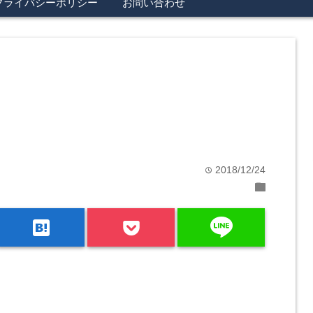
プライバシーポリシー
お問い合わせ
2018/12/24
time
folder
line
hatenabookmark