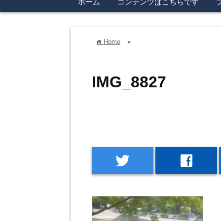
ホーム
コンテンツはこちらです
Home
»
home
IMG_8827
twitter
facebook