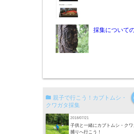
採集について
親子で行こう！カブトムシ・
クワガタ採集
2018/07/21
子供と一緒にカブトムシ・クワ
捕りへ行こう！