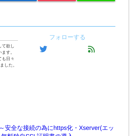
フォローする
して欲し
twitter
feed
います。
ても日々
りました。
安全な接続の為にhttps化・Xserver(エッ