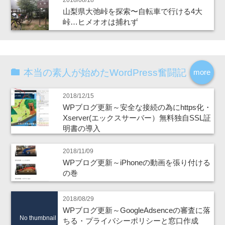
2018/08/18
山梨県大弛峠を探索〜自転車で行ける4大
峠…ヒメオオは捕れず
本当の素人が始めたWordPress奮闘記
more
2018/12/15
WPブログ更新～安全な接続の為にhttps化・
Xserver(エックスサーバー）無料独自SSL証
明書の導入
2018/11/09
WPブログ更新～iPhoneの動画を張り付ける
の巻
2018/08/29
WPブログ更新～GoogleAdsenceの審査に落
No thumbnail
ちる・プライバシーポリシーと窓口作成