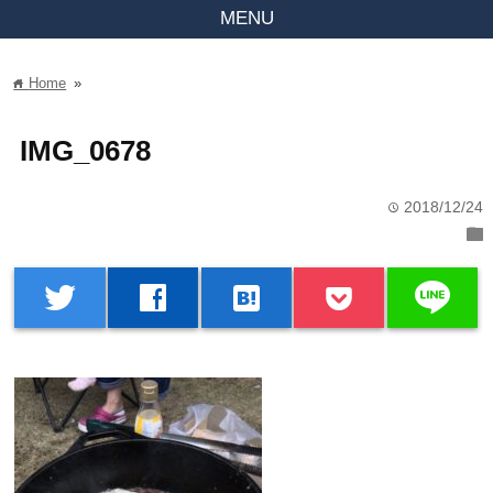
MENU
Home
»
home
IMG_0678
2018/12/24
time
folder
line
twitter
facebook
hatenabookmark