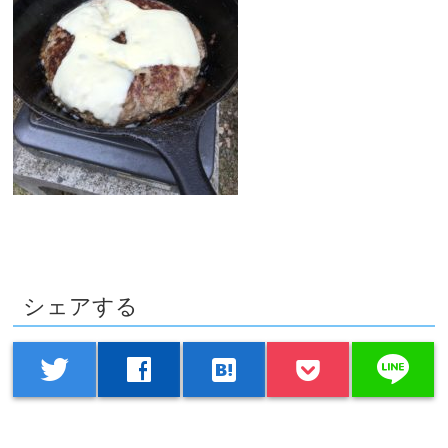
シェアする
line
twitter
facebook
hatenabookmark