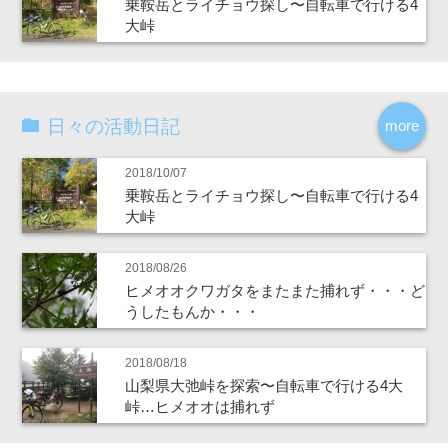
乗鞍岳とライチョウ探し〜自転車で行ける4
大峠
日々の活動日記
more
2018/10/07
乗鞍岳とライチョウ探し〜自転車で行ける4
大峠
2018/08/26
ヒメオオクワガタをまたまた捕れず・・・ど
うしたもんか・・・
2018/08/18
山梨県大弛峠を探索〜自転車で行ける4大
峠…ヒメオオは捕れず