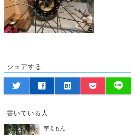
シェアする
line
twitter
facebook
hatenabookmark
書いている人
芋えもん