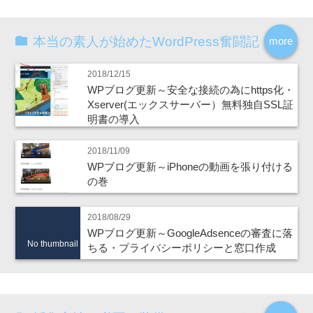
本当の素人が始めたWordPress奮闘記
more
2018/12/15
WPブログ更新～安全な接続の為にhttps化・
Xserver(エックスサーバー）無料独自SSL証
明書の導入
2018/11/09
WPブログ更新～iPhoneの動画を張り付ける
の巻
2018/08/29
WPブログ更新～GoogleAdsenceの審査に落
No thumbnail
ちる・プライバシーポリシーと窓口作成