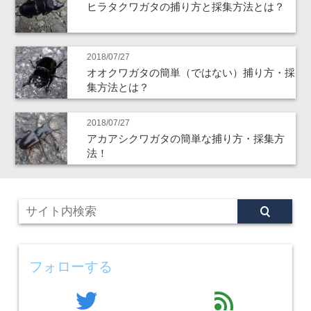
ヒラタクワガタの捕り方と採集方法とは？
2018/07/27
オオクワガタの簡単（ではない）捕り方・採
集方法とは？
2018/07/27
アカアシクワガタの簡単な捕り方・採集方
法！
フォローする
twitter
feed