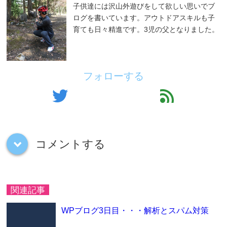
子供達には沢山外遊びをして欲しい思いでブ
ログを書いています。アウトドアスキルも子
育ても日々精進です。3児の父となりました。
フォローする
twitter
feed
コメントする
down
関連記事
WPブログ3日目・・・解析とスパム対策