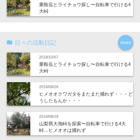
乗鞍岳とライチョウ探し〜自転車で行ける4
大峠
日々の活動日記
more
2018/10/07
乗鞍岳とライチョウ探し〜自転車で行ける4
大峠
2018/08/26
ヒメオオクワガタをまたまた捕れず・・・ど
うしたもんか・・・
2018/08/18
山梨県大弛峠を探索〜自転車で行ける4大
峠…ヒメオオは捕れず