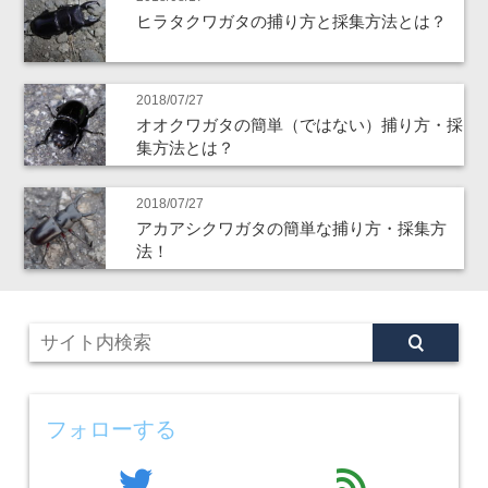
ヒラタクワガタの捕り方と採集方法とは？
2018/07/27
オオクワガタの簡単（ではない）捕り方・採
集方法とは？
2018/07/27
アカアシクワガタの簡単な捕り方・採集方
法！
フォローする
twitter
feed