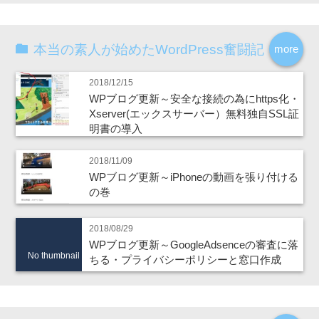
本当の素人が始めたWordPress奮闘記
more
2018/12/15
WPブログ更新～安全な接続の為にhttps化・
Xserver(エックスサーバー）無料独自SSL証
明書の導入
2018/11/09
WPブログ更新～iPhoneの動画を張り付ける
の巻
2018/08/29
WPブログ更新～GoogleAdsenceの審査に落
No thumbnail
ちる・プライバシーポリシーと窓口作成