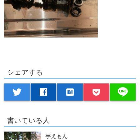
シェアする
line
twitter
facebook
hatenabookmark
書いている人
芋えもん