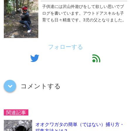
子供達には沢山外遊びをして欲しい思いでブ
ログを書いています。アウトドアスキルも子
育ても日々精進です。3児の父となりました。
フォローする
twitter
feed
コメントする
down
関連記事
オオクワガタの簡単（ではない）捕り方・
採集方法とは？