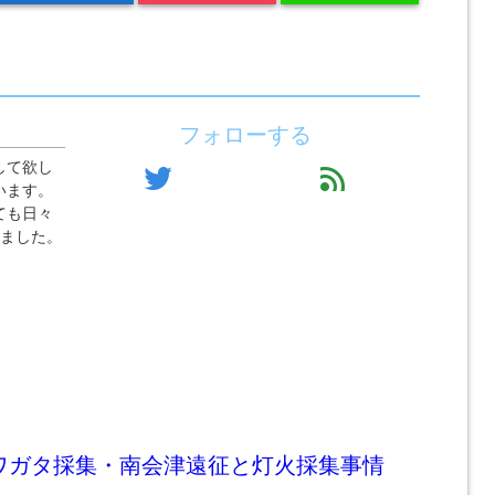
フォローする
して欲し
twitter
feed
います。
ても日々
りました。
クワガタ採集・南会津遠征と灯火採集事情