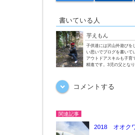
書いている人
芋えもん
子供達には沢山外遊びを
い思いでブログを書いて
アウトドアスキルも子育
精進です。3児の父とな
コメントする
down
関連記事
2018 オオ