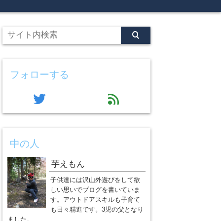
フォローする
twitter
feed
中の人
芋えもん
子供達には沢山外遊びをして欲
しい思いでブログを書いていま
す。アウトドアスキルも子育て
も日々精進です。3児の父となり
ました。