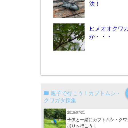
法！
ヒメオオクワ
か・・・
親子で行こう！カブトムシ・
クワガタ採集
2018/07/21
子供と一緒にカブトムシ・クワ
捕りへ行こう！