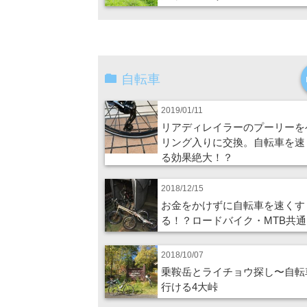
自転車
2019/01/11
リアディレイラーのプーリーを
リング入りに交換。自転車を速
る効果絶大！？
2018/12/15
お金をかけずに自転車を速くす
る！？ロードバイク・MTB共通
2018/10/07
乗鞍岳とライチョウ探し〜自転
行ける4大峠