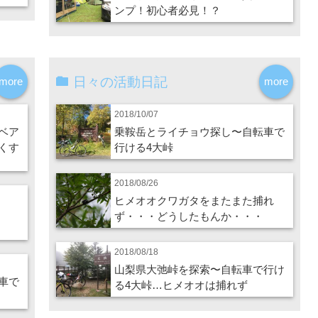
ンプ！初心者必見！？
日々の活動日記
more
more
2018/10/07
ベア
乗鞍岳とライチョウ探し〜自転車で
くす
行ける4大峠
2018/08/26
ヒメオオクワガタをまたまた捕れ
ず・・・どうしたもんか・・・
2018/08/18
山梨県大弛峠を探索〜自転車で行け
車で
る4大峠…ヒメオオは捕れず