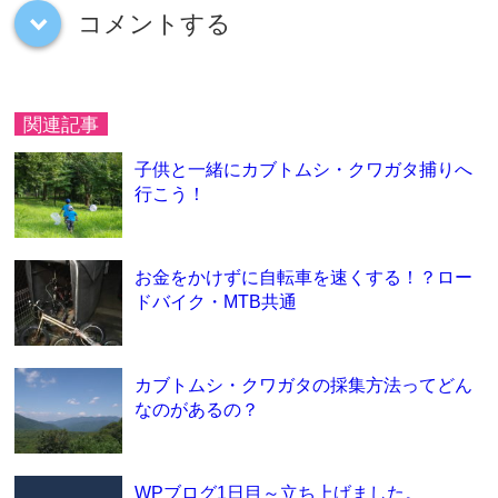
コメントする
down
関連記事
子供と一緒にカブトムシ・クワガタ捕りへ
行こう！
お金をかけずに自転車を速くする！？ロー
ドバイク・MTB共通
カブトムシ・クワガタの採集方法ってどん
なのがあるの？
WPブログ1日目～立ち上げました。