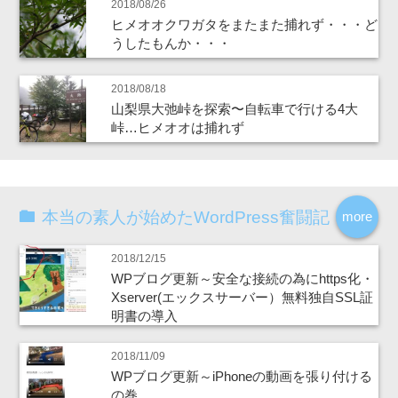
2018/08/26
ヒメオオクワガタをまたまた捕れず・・・ど
うしたもんか・・・
2018/08/18
山梨県大弛峠を探索〜自転車で行ける4大
峠…ヒメオオは捕れず
本当の素人が始めたWordPress奮闘記
more
2018/12/15
WPブログ更新～安全な接続の為にhttps化・
Xserver(エックスサーバー）無料独自SSL証
明書の導入
2018/11/09
WPブログ更新～iPhoneの動画を張り付ける
の巻