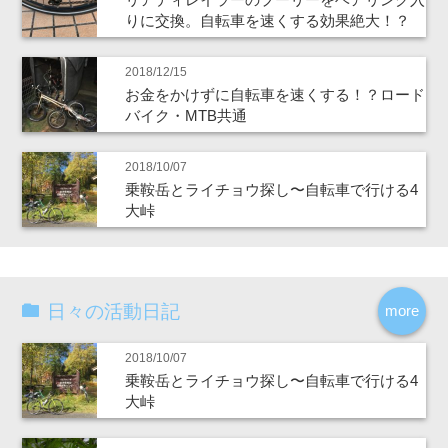
りに交換。自転車を速くする効果絶大！？
2018/12/15
お金をかけずに自転車を速くする！？ロード
バイク・MTB共通
2018/10/07
乗鞍岳とライチョウ探し〜自転車で行ける4
大峠
日々の活動日記
more
2018/10/07
乗鞍岳とライチョウ探し〜自転車で行ける4
大峠