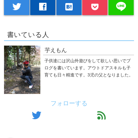
line
twitter
facebook
hatenabookmark
書いている人
芋えもん
子供達には沢山外遊びをして欲しい思いでブ
ログを書いています。アウトドアスキルも子
育ても日々精進です。3児の父となりました。
フォローする
twitter
feed