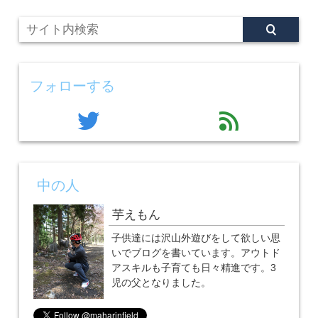
フォローする
twitter
feed
中の人
芋えもん
子供達には沢山外遊びをして欲しい思
いでブログを書いています。アウトド
アスキルも子育ても日々精進です。3
児の父となりました。